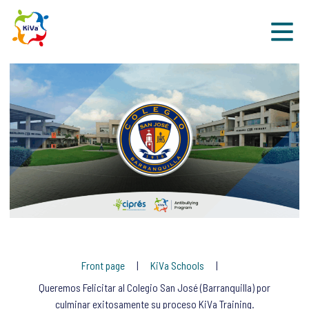
Sk
Front page
KiVa Schools
Queremos Felicitar al Colegio San José (Barranquilla) por
culminar exitosamente su proceso KiVa Training.