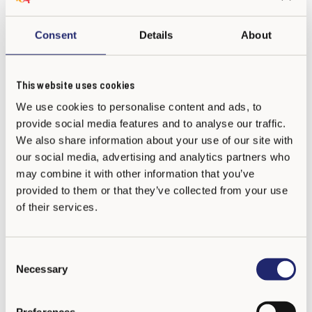
Colegio San José
con el bienestar emocional de sus
Consent
Details
About
estudiantes y con la construcción de una cultura escolar que
fomenta la convivencia, el respeto y la formación integral. Al
completar esta etapa, el colegio reafirma su misión jesuita de
This website uses cookies
formar hombres y mujeres para los demás, fortaleciendo su
We use cookies to personalise content and ads, to
propósito de educar con excelencia, responsabilidad social y
provide social media features and to analyse our traffic.
sentido humano.
We also share information about your use of our site with
our social media, advertising and analytics partners who
El
KiVa Training
brinda a los docentes y directivos
may combine it with other information that you’ve
provided to them or that they’ve collected from your use
herramientas prácticas y estrategias efectivas para
of their services.
identificar, prevenir y atender situaciones de acoso escolar,
garantizando espacios más seguros y positivos para el
aprendizaje. Este avance demuestra la apuesta del
Colegio
C
Necessary
San José
por la innovación educativa y por la creación de
o
n
comunidades escolares donde cada estudiante se sienta
s
valorado y protegido.
Preferences