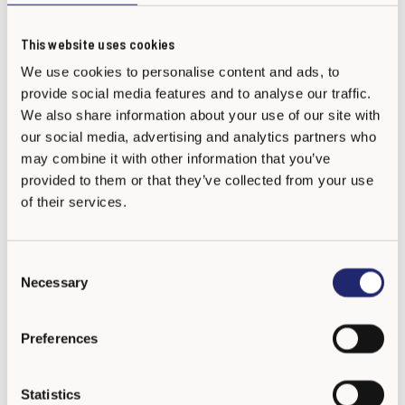
preparación de docentes, directivos y equipos de apoyo que
harán parte de esta importante transformación escolar.
This website uses cookies
We use cookies to personalise content and ads, to
El programa KiVa, reconocido internacionalmente por su
provide social media features and to analyse our traffic.
We also share information about your use of our site with
enfoque integral para la prevención y atención del acoso
our social media, advertising and analytics partners who
escolar, permitirá al Liceo Boston fortalecer estrategias de
may combine it with other information that you’ve
convivencia basadas en la empatía, el respeto y la
provided to them or that they’ve collected from your use
construcción de ambientes seguros para todos sus
of their services.
estudiantes.
C
Con este paso, el colegio reafirma su visión de ofrecer una
Necessary
o
educación centrada no solo en la excelencia académica, sino
n
también en el desarrollo emocional y social de su comunidad
s
Preferences
educativa.
e
n
t
Statistics
Muy pronto, el Liceo Boston comenzará oficialmente este