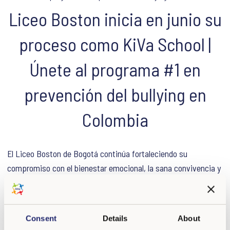
Liceo Boston inicia en junio su
proceso como KiVa School |
Únete al programa #1 en
prevención del bullying en
Colombia
El Liceo Boston de Bogotá continúa fortaleciendo su
compromiso con el bienestar emocional, la sana convivencia y
la prevención del bullying dentro de su comunidad educativa.
A un mes de dar inicio oficial a su proceso de implementación
Consent
Details
About
como KiVa School, la institución avanza con entusiasmo en la