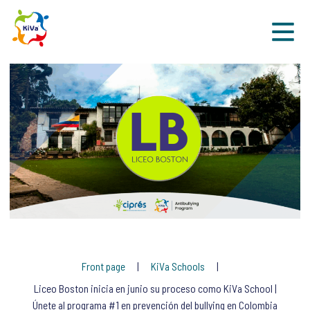
Sk
Front page
KiVa Schools
Liceo Boston inicia en junio su proceso como KiVa School |
Únete al programa #1 en prevención del bullying en Colombia