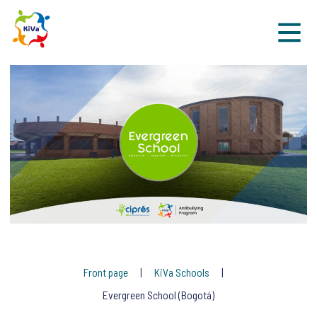
Sk
Front page
KiVa Schools
Evergreen School (Bogotá)