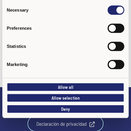
C
mutuo.
Necessary
o
n
s
Preferences
e
n
t
Statistics
S
e
Marketing
l
e
c
Allow all
t
i
Allow selection
o
Preguntas frecuentes
Deny
n
Declaración de privacidad