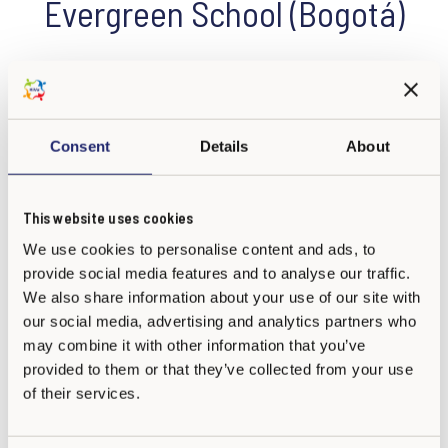
Evergreen School (Bogotá)
Con gran entusiasmo felicitamos a
Evergreen School
(Bogotá)
por iniciar su proceso de implementación de
KiVa
para el año
2026
, marcando un paso significativo hacia la
Consent
Details
About
adopción de este reconocido programa finlandés enfocado en
la prevención del acoso escolar y en la creación de entornos
educativos seguros, empáticos y respetuosos.
This website uses cookies
We use cookies to personalise content and ads, to
provide social media features and to analyse our traffic.
Este avance refleja el compromiso de
Evergreen School
We also share information about your use of our site with
(Bogotá)
con el desarrollo integral de sus estudiantes y con la
our social media, advertising and analytics partners who
construcción de una comunidad educativa donde el bienestar
may combine it with other information that you’ve
emocional y la convivencia positiva son pilares
provided to them or that they’ve collected from your use
fundamentales. Dar inicio a este proceso demuestra una
of their services.
visión educativa actual y consciente, orientada a fortalecer
relaciones basadas en el respeto, la escucha y el cuidado