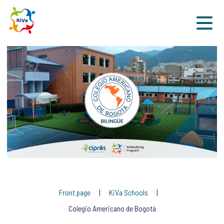
Sk
Front page
KiVa Schools
Colegio Americano de Bogotá