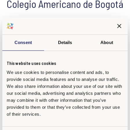
Colegio Americano de Bogotá
Con gran satisfacción felicitamos al
Colegio Americano de
Bogotá
por dar inicio a su proceso de implementación de
KiVa
para el año
2026
, un paso clave en la adopción de este
Consent
Details
About
reconocido programa finlandés enfocado en la prevención del
acoso escolar y en la construcción de entornos educativos
seguros, respetuosos y empáticos.
This website uses cookies
We use cookies to personalise content and ads, to
provide social media features and to analyse our traffic.
Este avance evidencia el firme compromiso del
Colegio
We also share information about your use of our site with
Americano de Bogotá
con la formación integral de sus
our social media, advertising and analytics partners who
estudiantes y con el fortalecimiento de una comunidad
may combine it with other information that you’ve
educativa donde el bienestar emocional y la sana convivencia
provided to them or that they’ve collected from your use
son una prioridad. Iniciar este proceso refleja una visión
of their services.
educativa responsable y contemporánea, orientada a
promover relaciones basadas en el respeto, la escucha activa